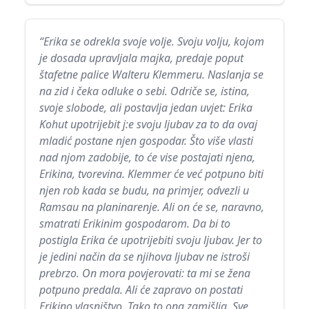
“Erika se odrekla svoje volje. Svoju volju, kojom
je dosada upravljala majka, predaje poput
štafetne palice Walteru Klemmeru. Naslanja se
na zid i čeka odluke o sebi. Odriče se, istina,
svoje slobode, ali postavlja jedan uvjet: Erika
Kohut upotrijebit j:e svoju ljubav za to da ovaj
mladić postane njen gospodar. Što više vlasti
nad njom zadobije, to će vise postajati njena,
Erikina, tvorevina. Klemmer će već potpuno biti
njen rob kada se budu, na primjer, odvezli u
Ramsau na planinarenje. Ali on će se, naravno,
smatrati Erikinim gospodarom. Da bi to
postigla Erika će upotrijebiti svoju ljubav. Jer to
je jedini način da se njihova ljubav ne istroši
prebrzo. On mora povjerovati: ta mi se žena
potpuno predala. Ali će zapravo on postati
Erikino vlasništvo. Tako to ona zamišlja. Sve