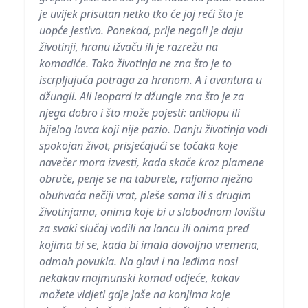
je uvijek prisutan netko tko će joj reći što je
uopće jestivo. Ponekad, prije negoli je daju
životinji, hranu ižvaču ili je razrežu na
komadiće. Tako životinja ne zna što je to
iscrpljujuća potraga za hranom. A i avantura u
džungli. Ali leopard iz džungle zna što je za
njega dobro i što može pojesti: antilopu ili
bijelog lovca koji nije pazio. Danju životinja vodi
spokojan život, prisjećajući se točaka koje
navečer mora izvesti, kada skače kroz plamene
obruče, penje se na taburete, raljama nježno
obuhvaća nečiji vrat, pleše sama ili s drugim
životinjama, onima koje bi u slobodnom lovištu
za svaki slučaj vodili na lancu ili onima pred
kojima bi se, kada bi imala dovoljno vremena,
odmah povukla. Na glavi i na leđima nosi
nekakav majmunski komad odjeće, kakav
možete vidjeti gdje jaše na konjima koje