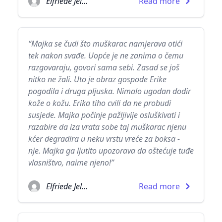
Elfriede Jelinek
Read more
“Majka se čudi što muškarac namjerava otići
tek nakon svađe. Uopće je ne zanima o čemu
razgovaraju, govori sama sebi. Zasad se još
nitko ne žali. Uto je obraz gospode Erike
pogodila i druga pljuska. Nimalo ugodan dodir
kože o kožu. Erika tiho cvili da ne probudi
susjede. Majka počinje pažljivije osluškivati i
razabire da iza vrata sobe taj muškarac njenu
kćer degradira u neku vrstu vreće za boksa -
nje. Majka ga ljutito upozorava da oštećuje tuđe
vlasništvo, naime njeno!”
Elfriede Jelinek
Read more