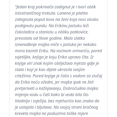
“Jedan kraj pokrivača zadignut je i tvori oblik
istostraničnog trokuta. Lanena je plahta
zategnuta poput kose na ženi koja nosi visoko
podignutu pundu. Na Erikinu jastuku leži
čokoladica u staniolu u obliku potkovice,
preostala od Nove godine. Malo slatko
iznenađenje majka miče s jastuka jer nekako
mora kazniti Eriku. Na noćnom ormariću, pored
svjetiljke, knjiga je koju Erika upravo čita. Iz
knjige viri znak kojim obilježava mjesto gdje je
stala i koji je kao dijete ukrasila svojim
crtežima. Pored knjige je čaša s vodom za slučaj
da Erika noću ožedni, jer majka ipak ne želi
pretjerivati u kažnjavanju. Dobroćudna majka
mijenja vodu u čaši kako bi voda bila što
hladnija i svježija, bez mjehurića kao znaka da
je ustajala i bljutava. Na svojoj strani bračnog
kreveta majka ne poduzima tolike mjere