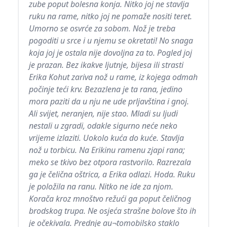
zube poput bolesna konja. Nitko joj ne stavlja
ruku na rame, nitko joj ne pomaže nositi teret.
Umorno se osvrće za sobom. Nož je treba
pogoditi u srce i u njemu se okretati! No snaga
koja joj je ostala nije dovoljna za to. Pogled joj
je prazan. Bez ikakve ljutnje, bijesa ili strasti
Erika Kohut zariva nož u rame, iz kojega odmah
počinje teći krv. Bezazlena je ta rana, jedino
mora paziti da u nju ne ude prljavština i gnoj.
Ali svijet, neranjen, nije stao. Mladi su ljudi
nestali u zgradi, odakle sigurno neće neko
vrijeme izlaziti. Uokolo kuća do kuće. Stavlja
nož u torbicu. Na Erikinu ramenu zjapi rana;
meko se tkivo bez otpora rastvorilo. Razrezala
ga je čelična oštrica, a Erika odlazi. Hoda. Ruku
je položila na ranu. Nitko ne ide za njom.
Korača kroz mnoštvo režući ga poput čeličnog
brodskog trupa. Ne osjeća strašne bolove što ih
je očekivala. Prednje au¬tomobilsko staklo