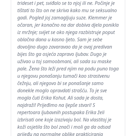
trideset i pet, sviđalo se to njoj ili ne. Počinje je
tištati to što on ne skriva kako mu se seksualno
gadi. Pogled joj zamagljuju suze. Klemmer je
očaran, jer konačno na dar dobiva djela ponikla
iz mržnje; svijet se oko njega razbistruje poput
oblačna dana u kasno ljeto. Sam je sebe
dovoljno dugo zavaravao da je ovaj predivan
bijes što ga osjeća zapravo ljubav. Dugo je
uživao u toj samoobmani, ali sada su maske
pale. Žena što leži pred njim na podu puno toga
u njegovu ponašanju tumači kao strastvenu
čežnju, ali njegovo bi se ponašanje samo
donekle moglo opravdati strašću. To je sve
mogla čuti Erika Kohut. Ali sada je dosta,
najdraži! Prijeđimo na ljepše stvari! S
repertoara ljubavnih postupaka Erika želi
izbrisati one koje izazivaju bol. Na vlastitoj je
koži osjetila što bol znači i moli ga da odsad
prijeđu na normalne oblike prakticiranja