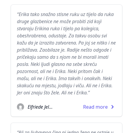
“Erika tako snažno stisne ruku uz tijelo da ruka
druge glazbenice ne može probiti zid koji
stvaraju Erikina ruka i tijelo pa kolegica,
obeshrabrena, odustaje. Za takvu osobu svi
kažu da je izrazito zatvorena. Pa joj se nitko i ne
približava. Zaobilaze je. Radije nešto odgode i
pričekaju samo da s njom ne bi morali imati
posla. Neki ljudi glasno na sebe skreću
pozornost, ali ne i Erika. Neki pritom čak i
mašu, ali ne i Erika. Ima takvih i onakvih. Neki
skakuću na mjestu, jodlaju i viču. Ali ne i Erika.
Jer oni znaju što žele. Ali ne i Erika.”
Elfriede Jelinek
Read more
“Ali za ljubavnog čina ni jedna žena ne ostaje u