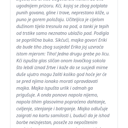
ugodnijem prizoru. Kći, kojoj se zbog potplata
punih govana, gline i trave, neprestano kliže, u
puno je gorem položaju. Učiteljica je cijelom
dužinom tijela tresnula na pod, a tanki je tepih
od trstike samo neznatno ublažio pad. Podigla
se poprilična buka. Sikćući, majka govori Eriki
da bude tiho zbog susjeda! Erika joj uzvraća
istom mjerom: Tiho! Jedna drugu grebe po licu.
Kći ispušta glas sličan onom lovačkog sokola
što lebdi iznad žrtve i kaže da se susjedi mirne
duše ujutro mogu žaliti koliko god hoće jer će
se pred njima ionako morati opravdavati
majka. Majka ispušta urlik i odmah ga
prigušuje. A onda ponovo napola nijemo,
napola tihim glasovima popraćeno dahtanje,
cviljenje, stenjanje i batrganje. Majka odlučuje
zaigrati na kartu samilosti i, budući da je ishod
borbe neizvjestan, poseže za nepoštenim