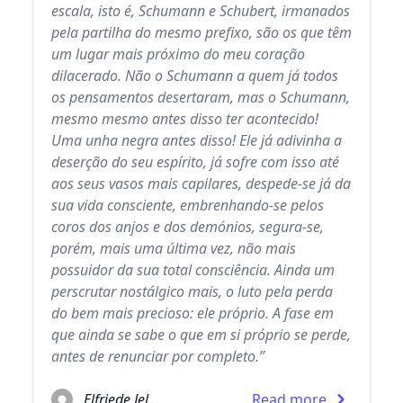
escala, isto é, Schumann e Schubert, irmanados
pela partilha do mesmo prefixo, são os que têm
um lugar mais próximo do meu coração
dilacerado. Não o Schumann a quem já todos
os pensamentos desertaram, mas o Schumann,
mesmo mesmo antes disso ter acontecido!
Uma unha negra antes disso! Ele já adivinha a
deserção do seu espírito, já sofre com isso até
aos seus vasos mais capilares, despede-se já da
sua vida consciente, embrenhando-se pelos
coros dos anjos e dos demónios, segura-se,
porém, mais uma última vez, não mais
possuidor da sua total consciência. Ainda um
perscrutar nostálgico mais, o luto pela perda
do bem mais precioso: ele próprio. A fase em
que ainda se sabe o que em si próprio se perde,
antes de renunciar por completo.”
Elfriede Jelinek
Read more