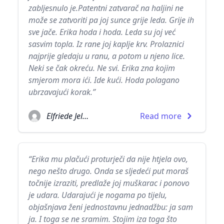
zabljesnulo je.Patentni zatvarač na haljini ne
može se zatvoriti pa joj sunce grije leda. Grije ih
sve jače. Erika hoda i hoda. Leda su joj već
sasvim topla. Iz rane joj kaplje krv. Prolaznici
najprije gledaju u ranu, a potom u njeno lice.
Neki se čak okreću. Ne svi. Erika zna kojim
smjerom mora ići. Ide kući. Hoda polagano
ubrzavajući korak.”
Elfriede Jelinek
Read more
“Erika mu plačući proturječi da nije htjela ovo,
nego nešto drugo. Onda se sljedeći put moraš
točnije izraziti, predlaže joj muškarac i ponovo
je udara. Udarajući je nogama po tijelu,
objašnjava ženi jednostavnu jednadžbu: ja sam
ja. I toga se ne sramim. Stojim iza toga što