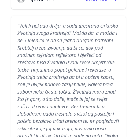
“Voli li nekada divlja, a sada dresirana cirkuska
životinja svoga krotitelja? Možda da, a možda i
ne. Činjenica je da su jedno drugom potrebni.
Krotitelj treba životinju da bi se, dok pod
snažnim svjetlom reflektora i bježeći od
kreštava tuša životinja izvodi svoje umjetničke
točke, napuhnuo poput goleme kreketuše, a
životinja treba krotitelja da bi u općem kaosu,
koji je uvijek nanovo zasljepljuje, vidjela pred
sobom neku čvrstu točku. Životinja mora znati
što je gore, a što dolje, inače bi joj se svijet
začas okrenuo naglavce. Bez trenera bi u
slobodnom padu tresnula s visokog postolja i
počela bezglavo trčati arenom te, ne pogledavši
rekvizite koje joj pokazuju, nastavila gristi,
grepsti i jesti sve što joj se nade na putu. Ovako