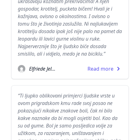
ukrašavaju kožnatim prekrivačima! A njen
gospodar, krotitelj, pucketa bičem! Hvali je i
kažnjava, ovisno o okolnostima. I ovisno o
tomu što je životinja zaslužila. Ni najlukavijem
krotitelju dosada ipak još nije palo na pamet da
leopardu ili lavici gurne violinu u ruke.
Najperverznije što je ljudsko biće dosada
smislilo, ali i vidjelo, medo je na biciklu.”
Elfriede Jelinek
Read more
“Ti ljupko oblikovani primjerci ljudske vrste u
ovom prigradskom kmu rade svoj posao ne
pokazujući nikakve znakove boli, čak ni bilo
kakve naznake da bi mogli osjetiti bol. Kao da
su od gume. Bol je samo posljedica volje za
užitkom, za razaranjem, uništavanjem i