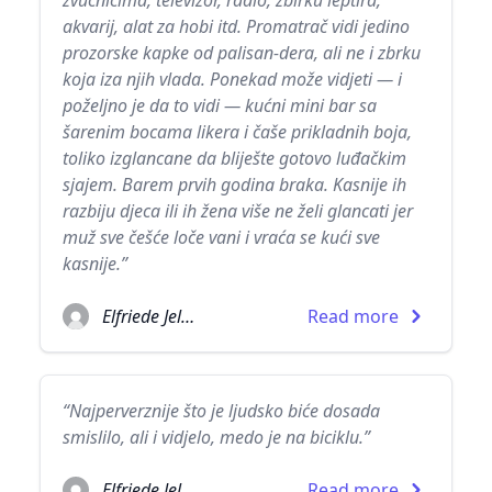
zvučnicima, televizor, radio, zbirku leptira,
akvarij, alat za hobi itd. Promatrač vidi jedino
prozorske kapke od palisan-dera, ali ne i zbrku
koja iza njih vlada. Ponekad može vidjeti — i
poželjno je da to vidi — kućni mini bar sa
šarenim bocama likera i čaše prikladnih boja,
toliko izglancane da bliješte gotovo luđačkim
sjajem. Barem prvih godina braka. Kasnije ih
razbiju djeca ili ih žena više ne želi glancati jer
muž sve češće loče vani i vraća se kući sve
kasnije.”
Elfriede Jelinek
Read more
“Najperverznije što je ljudsko biće dosada
smislilo, ali i vidjelo, medo je na biciklu.”
Elfriede Jelinek
Read more