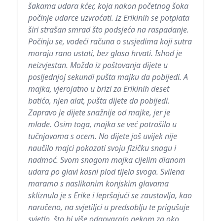
šakama udara kćer, koja nakon početnog šoka
počinje udarce uzvraćati. Iz Erikinih se potplata
širi strašan smrad što podsjeća na raspadanje.
Počinju se, vodeći računa o susjedima koji sutra
moraju rano ustati, bez glasa hrvati. Ishod je
neizvjestan. Možda iz poštovanja dijete u
posljednjoj sekundi pušta majku da pobijedi. A
majka, vjerojatno u brizi za Erikinih deset
batića, njen alat, pušta dijete da pobijedi.
Zapravo je dijete snažnije od majke, jer je
mlade. Osim toga, majka se već potrošila u
tučnjavama s ocem. No dijete još uvijek nije
naučilo majci pokazati svoju fizičku snagu i
nadmoć. Svom snagom majka cijelim dlanom
udara po glavi kasni plod tijela svoga. Svilena
marama s naslikanim konjskim glavama
skliznula je s Erike i lepršajući se zaustavlja, kao
naručeno, na svjetiljci u predsoblju te prigušuje
svjetlo, što bi više odgovaralo nekom za oko