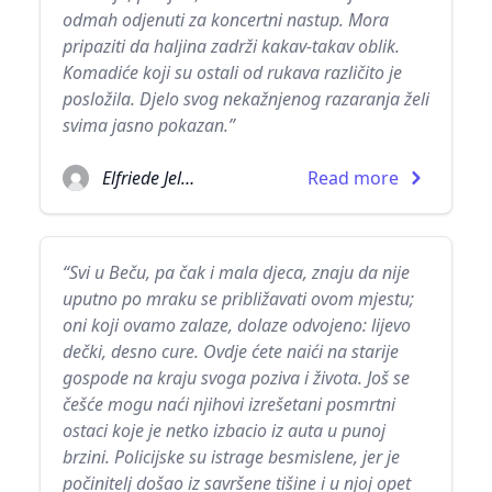
odmah odjenuti za koncertni nastup. Mora
pripaziti da haljina zadrži kakav-takav oblik.
Komadiće koji su ostali od rukava različito je
posložila. Djelo svog nekažnjenog razaranja želi
svima jasno pokazan.”
Elfriede Jelinek
Read more
“Svi u Beču, pa čak i mala djeca, znaju da nije
uputno po mraku se približavati ovom mjestu;
oni koji ovamo zalaze, dolaze odvojeno: lijevo
dečki, desno cure. Ovdje ćete naići na starije
gospode na kraju svoga poziva i života. Još se
češće mogu naći njihovi izrešetani posmrtni
ostaci koje je netko izbacio iz auta u punoj
brzini. Policijske su istrage besmislene, jer je
počinitelj došao iz savršene tišine i u njoj opet