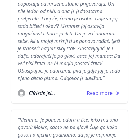
dopuštaju da im žene stalno prigovaraju. On
nije jedan od njih, a ona je jednostavno
pretjerala. I uopće, čudna je osoba. Gdje su joj
sada bičevi i okovi? Klemmer joj ostavlja
mogućnost izbora: ja ili ti. On je već odabrao:
sebe. Ali u mojoj mržnji ti se ponovo rađaš, tješi
je iznoseći naglas svoj stav. Zlostavljajući je i
dalje, udarajući je po glavi, baca joj mamac: Da
već nisi žrtva, ne bi mogla postati žrtva!
Obasipajući je udarcima, pita je gdje joj je sada
njeno divno pismo. Odgovor je suvišan.”
Elfriede Jelinek
Read more
“Klemmer je ponovo udara u lice, iako mu ona
govori: Molim, samo ne po glavi! Čuje ga kako
govori o njenim godinama, da joj je najmanje