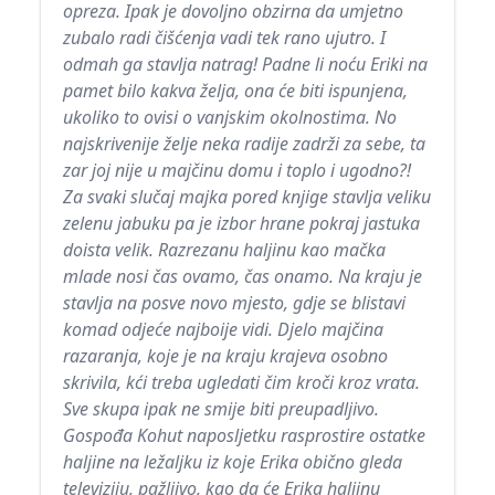
opreza. Ipak je dovoljno obzirna da umjetno
zubalo radi čišćenja vadi tek rano ujutro. I
odmah ga stavlja natrag! Padne li noću Eriki na
pamet bilo kakva želja, ona će biti ispunjena,
ukoliko to ovisi o vanjskim okolnostima. No
najskrivenije želje neka radije zadrži za sebe, ta
zar joj nije u majčinu domu i toplo i ugodno?!
Za svaki slučaj majka pored knjige stavlja veliku
zelenu jabuku pa je izbor hrane pokraj jastuka
doista velik. Razrezanu haljinu kao mačka
mlade nosi čas ovamo, čas onamo. Na kraju je
stavlja na posve novo mjesto, gdje se blistavi
komad odjeće najboije vidi. Djelo majčina
razaranja, koje je na kraju krajeva osobno
skrivila, kći treba ugledati čim kroči kroz vrata.
Sve skupa ipak ne smije biti preupadljivo.
Gospođa Kohut naposljetku rasprostire ostatke
haljine na ležaljku iz koje Erika obično gleda
televiziju, pažljivo, kao da će Erika haljinu