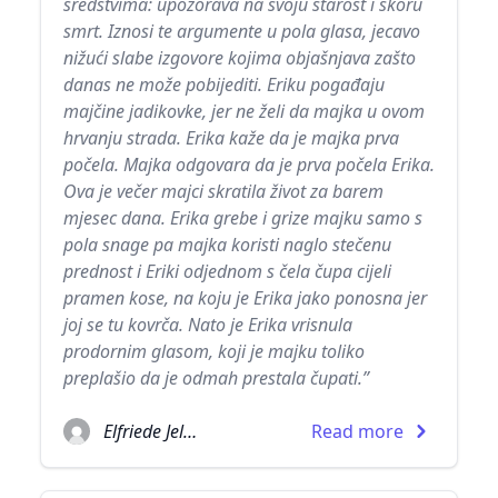
sredstvima: upozorava na svoju starost i skoru
smrt. Iznosi te argumente u pola glasa, jecavo
nižući slabe izgovore kojima objašnjava zašto
danas ne može pobijediti. Eriku pogađaju
majčine jadikovke, jer ne želi da majka u ovom
hrvanju strada. Erika kaže da je majka prva
počela. Majka odgovara da je prva počela Erika.
Ova je večer majci skratila život za barem
mjesec dana. Erika grebe i grize majku samo s
pola snage pa majka koristi naglo stečenu
prednost i Eriki odjednom s čela čupa cijeli
pramen kose, na koju je Erika jako ponosna jer
joj se tu kovrča. Nato je Erika vrisnula
prodornim glasom, koji je majku toliko
preplašio da je odmah prestala čupati.”
Elfriede Jelinek
Read more