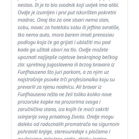
nestao. Ili je to bio svodnik koji uvijek ima alibi.
Ovdje je izumljen i prvi put iskorišten pokretni
madrac. Onaj tko za one stvari nema stan,
sobu, novac za hotelsku sobu ili jeftino svratiše,
tko nema auto, mora barem imati prenosivu
podlogu koja će ga grijati i ublažiti mu pad
kada ga užitak obori na tlo. Ovdje možete
upoznati najljepše cvjetove beskrajnog bečkog
zla: spretnog Jugoslavena ili brzog bravara iz
Funfhausena što juri parkom, a za njim uz
najstrašnije psovke trči profesionalka koju su
prevarili za njenu nadnicu. Ali bravar iz
Funfhausena ništa ne želi toliko koliko nove
prozorske kapke na prozorima svoga i
zaručničina stana, iza kojih će moći sakriti
svinjarije svog privatnog života. Ondje mogu
daleko od radoznalih promatrača na sigurnom
pohraniti knjige, stereouredaje s pločama i