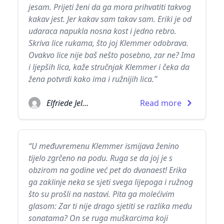
jesam. Prijeti ženi da ga mora prihvatiti takvog
kakav jest. Jer kakav sam takav sam. Eriki je od
udaraca napukla nosna kost i jedno rebro.
Skriva lice rukama, što joj Klemmer odobrava.
Ovakvo lice nije baš nešto posebno, zar ne? Ima
i ljepših lica, kaže stručnjak Klemmer i čeka da
žena potvrdi kako ima i ružnijih lica.”
Elfriede Jelinek
Read more
“U međuvremenu Klemmer ismijava ženino
tijelo zgrčeno na podu. Ruga se da joj je s
obzirom na godine već pet do dvanaest! Erika
ga zaklinje neka se sjeti svega lijepoga i ružnog
što su prošli na nastavi. Pita ga molećivim
glasom: Zar ti nije drago sjetiti se razlika medu
sonatama? On se ruga muškarcima koji