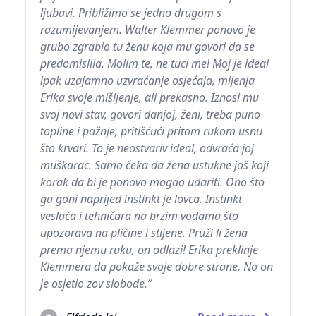
ljubavi. Približimo se jedno drugom s
razumijevanjem. Walter Klemmer ponovo je
grubo zgrabio tu ženu koja mu govori da se
predomislila. Molim te, ne tuci me! Moj je ideal
ipak uzajamno uzvraćanje osjećaja, mijenja
Erika svoje mišljenje, ali prekasno. Iznosi mu
svoj novi stav, govori danjoj, ženi, treba puno
topline i pažnje, pritišćući pritom rukom usnu
što krvari. To je neostvariv ideal, odvraća joj
muškarac. Samo čeka da žena ustukne još koji
korak da bi je ponovo mogao udariti. Ono što
ga goni naprijed instinkt je lovca. Instinkt
veslača i tehničara na brzim vodama što
upozorava na pličine i stijene. Pruži li žena
prema njemu ruku, on odlazi! Erika preklinje
Klemmera da pokaže svoje dobre strane. No on
je osjetio zov slobode.”