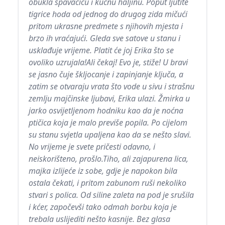
obukla spavaćicu i kućnu haljinu. Poput ljutite
tigrice hoda od jednog do drugog zida mičući
pritom ukrasne predmete s njihovih mjesta i
brzo ih vraćajući. Gleda sve satove u stanu i
usklađuje vrijeme. Platit će joj Erika što se
ovoliko uzrujala!Ali čekaj! Evo je, stiže! U bravi
se jasno čuje škljocanje i zapinjanje ključa, a
zatim se otvaraju vrata što vode u sivu i strašnu
zemlju majčinske ljubavi, Erika ulazi. Žmirka u
jarko osvijetljenom hodniku kao da je noćna
ptičica koja je malo previše popila. Po cijelom
su stanu svjetla upaljena kao da se nešto slavi.
No vrijeme je svete pričesti odavno, i
neiskorišteno, prošlo.Tiho, ali zajapurena lica,
majka izlijeće iz sobe, gdje je napokon bila
ostala čekati, i pritom zabunom ruši nekoliko
stvari s polica. Od siline zaleta na pod je srušila
i kćer, započevši tako odmah borbu koja je
trebala uslijediti nešto kasnije. Bez glasa