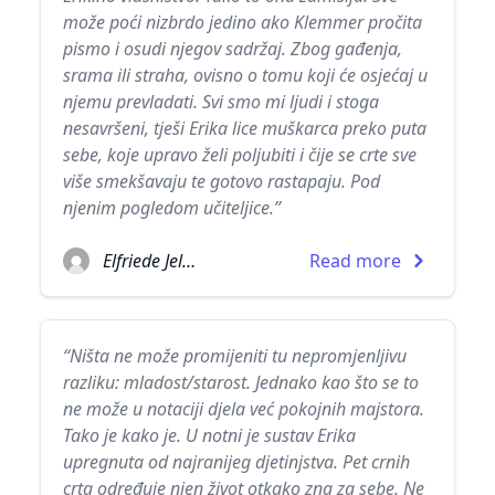
može poći nizbrdo jedino ako Klemmer pročita
pismo i osudi njegov sadržaj. Zbog gađenja,
srama ili straha, ovisno o tomu koji će osjećaj u
njemu prevladati. Svi smo mi ljudi i stoga
nesavršeni, tješi Erika lice muškarca preko puta
sebe, koje upravo želi poljubiti i čije se crte sve
više smekšavaju te gotovo rastapaju. Pod
njenim pogledom učiteljice.”
Elfriede Jelinek
Read more
“Ništa ne može promijeniti tu nepromjenljivu
razliku: mladost/starost. Jednako kao što se to
ne može u notaciji djela već pokojnih majstora.
Tako je kako je. U notni je sustav Erika
upregnuta od najranijeg djetinjstva. Pet crnih
crta određuje njen život otkako zna za sebe. Ne