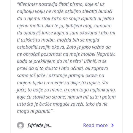
“Klemmer nastavlja čitati pismo, koje ni uz
najbolju volju ne može ozbiljno shvatiti budući
da u njemu stoji kako ne smije ispuniti ni jednu
njenu molbu. Ako te ja, ljubljeni moj, zamolim
da olabaviš lance kojima sam okovana i ako mi
ti uslišaš tu molbu, možda bih se mogla
osloboditi svojih okova. Zato je jako važno da
ne obraćaš pozornost na moje molbe! Naprotiv,
kada te preklinjem da mi nešto" učiniš, ti se
pravi da si to doista i htio učiniti, ali zapravo
samo još jače i okrutnije pritegni okove na
mojem tijelu i remenje za dvije-tri rupice, što
jače, to bolje za mene, a osim toga najlonkama,
koje ću staviti sa strane, napuni mi usta i potom
usta što je čvršće moguće zaveži, tako da ne
mogu ni pisnuti.”
Elfriede Jelinek
Read more