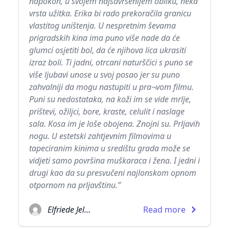
napokon, u svojem najsavršenijem obliku, neka
vrsta užitka. Erika bi rado prekoračila granicu
vlastitog uništenja. U nespretnim ševama
prigradskih kina ima puno više nade da će
glumci osjetiti bol, da će njihova lica ukrasiti
izraz boli. Ti jadni, otrcani naturščici s puno se
više ljubavi unose u svoj posao jer su puno
zahvalniji da mogu nastupiti u pra¬vom filmu.
Puni su nedostataka, na koži im se vide mrlje,
prištevi, ožiljci, bore, kraste, celulit i naslage
sala. Kosa im je loše obojena. Znojni su. Prljavih
nogu. U estetski zahtjevnim filmovima u
tapeciranim kinima u središtu grada može se
vidjeti samo površina muškaraca i žena. I jedni i
drugi kao da su presvučeni najlonskom opnom
otpornom na prljavštinu.”
Elfriede Jelinek
Read more