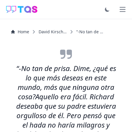
Ope
Home
David Kirschner
“-No tan de prisa. Dime, ¿qué es lo que más deseas en...”
“-No tan de prisa. Dime, ¿qué es
lo que más deseas en este
mundo, más que ninguna otra
cosa?Aquello era fácil. Richard
deseaba que su padre estuviera
orgulloso de él. Pero pensó que
el hada no haría milagros y