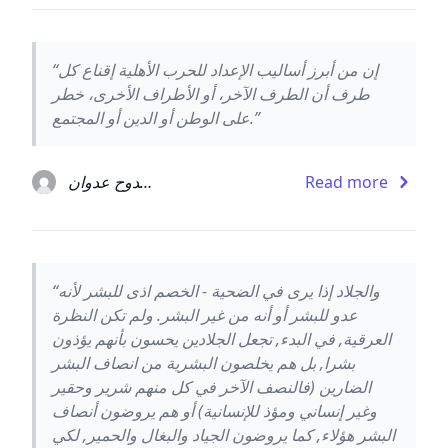
“إن من أبرز أساليب الإعداد للحرب الأهلية إقناع كل
طرف أن الطرف الآخر، أو الأطراف الأخرى، خطر
على الوطن أو الدين أو المجتمع.”
Read more
ممدوح عدوان
“والجلاد إذا يرى في الضحية - الخصم اذى للبشر لأنه
عدو للبشر أو أنه من غير البشر. ولم تكن النظرة
العرقية, في البدء, تجعل الجلادين يحسون بأنهم يؤذون
بشرا, بل هم يخلصون البشرية من انصاف البشر
الضارين (فالنصف الآخر في كل منهم شرير وحقير
وغير إنساني ومؤذ للإنسانية) أو هم يروضون أنصاف
البشر هؤلاء, كما يروضون الجياد والبغال والحمير, لكي