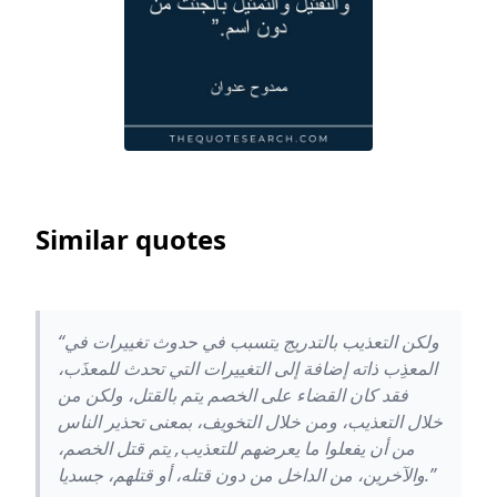
Similar quotes
“ولكن التعذيب بالتدريج يتسبب في حدوث تغييرات في
المعذِب ذاته إضافة إلى التغييرات التي تحدث للمعذَب،
فقد كان القضاء على الخصم يتم بالقتل، ولكن من
خلال التعذيب، ومن خلال التخويف، بمعنى تحذير الناس
من أن يفعلوا ما يعرضهم للتعذيب, يتم قتل الخصم،
والآخرين، من الداخل من دون قتله، أو قتلهم، جسديا.”