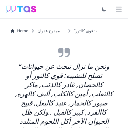
Ope
“ونحن ما نزال نبحث عن حيوانات تصلح للتشبيه: قوي كالثور...”
ممدوح عدوان
Home
“ونحن ما نزال نبحث عن حيوانات
تصلح للتشبيه: قوي كالثور أو
كالحصان, غادر كالذئب, ماكر
كالثعلب, أمين كالكلب, أليف كالهرة,
صبور كالحمار, عنيد كالبغل, قبيح
كاالقرد, كبير كالفيل ..ولكن ظل
الحيوان الآخر آكل اللحوم المتلذذ