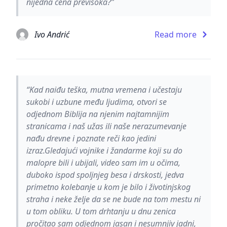
nijedna cena previsoka?”
Ivo Andrić
Read more
“Kad naiđu teška, mutna vremena i učestaju
sukobi i uzbune među ljudima, otvori se
odjednom Biblija na njenim najtamnijim
stranicama i naš užas ili naše nerazumevanje
nađu drevne i poznate reči kao jedini
izraz.Gledajući vojnike i žandarme koji su do
malopre bili i ubijali, video sam im u očima,
duboko ispod spoljnjeg besa i drskosti, jedva
primetno kolebanje u kom je bilo i životinjskog
straha i neke želje da se ne bude na tom mestu ni
u tom obliku. U tom drhtanju u dnu zenica
pročitao sam odjednom jasan i nesumnjiv jadni,