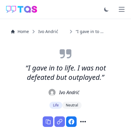
Ope
Home
Ivo Andrić
“I gave in to life. I was not defeated but outplayed.”
“I gave in to life. I was not
defeated but outplayed.”
Ivo Andrić
Life
Neutral