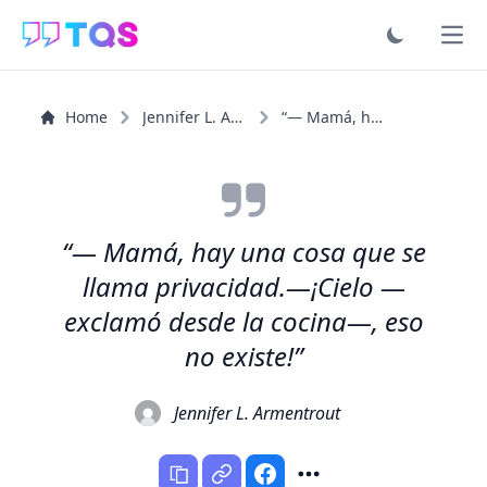
Ope
Home
Jennifer L. Armentrout
“— Mamá, hay una cosa que se llama privacidad.—¡Cielo...”
“— Mamá, hay una cosa que se
llama privacidad.—¡Cielo —
exclamó desde la cocina—, eso
no existe!”
Jennifer L. Armentrout