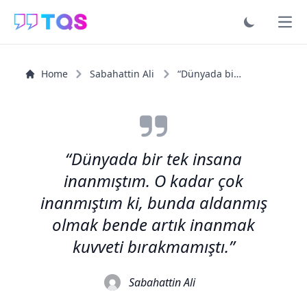
Ope
Home
Sabahattin Ali
“Dünyada bir tek insana inanmıştım. O kadar çok...”
“Dünyada bir tek insana
inanmıştım. O kadar çok
inanmıştım ki, bunda aldanmış
olmak bende artık inanmak
kuvveti bırakmamıştı.”
Sabahattin Ali