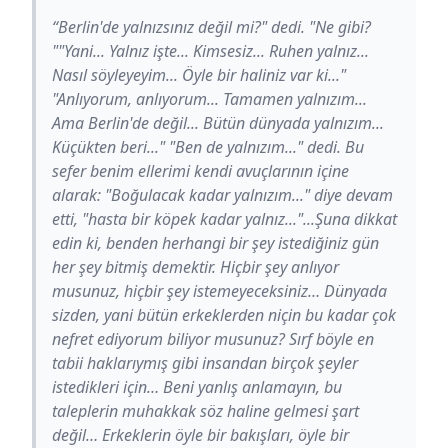
“Berlin'de yalnızsınız değil mi?" dedi. "Ne gibi?
""Yani... Yalnız işte... Kimsesiz... Ruhen yalnız...
Nasıl söyleyeyim... Öyle bir haliniz var ki..."
"Anlıyorum, anlıyorum... Tamamen yalnızım...
Ama Berlin'de değil... Bütün dünyada yalnızım...
Küçükten beri..." "Ben de yalnızım..." dedi. Bu
sefer benim ellerimi kendi avuçlarının içine
alarak: "Boğulacak kadar yalnızım..." diye devam
etti, "hasta bir köpek kadar yalnız..."...Şuna dikkat
edin ki, benden herhangi bir şey istediğiniz gün
her şey bitmiş demektir. Hiçbir şey anlıyor
musunuz, hiçbir şey istemeyeceksiniz… Dünyada
sizden, yani bütün erkeklerden niçin bu kadar çok
nefret ediyorum biliyor musunuz? Sırf böyle en
tabii haklarıymış gibi insandan birçok şeyler
istedikleri için… Beni yanlış anlamayın, bu
taleplerin muhakkak söz haline gelmesi şart
değil… Erkeklerin öyle bir bakışları, öyle bir