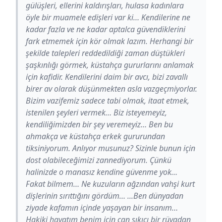
gülüşleri, ellerini kaldırışları, hulasa kadınlara
öyle bir muamele edişleri var ki… Kendilerine ne
kadar fazla ve ne kadar aptalca güvendiklerini
fark etmemek için kör olmak lazım. Herhangi bir
şekilde talepleri reddedildiği zaman düştükleri
şaşkınlığı görmek, küstahça gururlarını anlamak
için kafidir. Kendilerini daim bir avcı, bizi zavallı
birer av olarak düşünmekten asla vazgeçmiyorlar.
Bizim vazifemiz sadece tabi olmak, itaat etmek,
istenilen şeyleri vermek… Biz isteyemeyiz,
kendiliğimizden bir şey veremeyiz… Ben bu
ahmakça ve küstahça erkek gururundan
tiksiniyorum. Anlıyor musunuz? Sizinle bunun için
dost olabileceğimizi zannediyorum. Çünkü
halinizde o manasız kendine güvenme yok…
Fakat bilmem… Ne kuzuların ağzından vahşi kurt
dişlerinin sırıttığını gördüm… ...Ben dünyadan
ziyade kafamın içinde yaşayan bir insanım…
Hakiki hayatım benim için can sıkıcı bir rüyadan