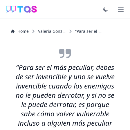
Ope
Home
Valeria González Lozano
“Para ser el más peculiar, debes de ser invencible y uno...”
“Para ser el más peculiar, debes
de ser invencible y uno se vuelve
invencible cuando los enemigos
no le pueden derrotar, y si no se
le puede derrotar, es porque
sabe cómo volver vulnerable
incluso a alguien más peculiar