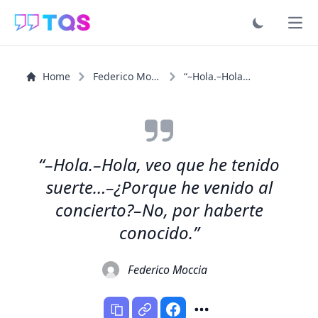
Ope
Home
Federico Moccia
“–Hola.–Hola, veo que he tenido suerte…–¿Porque he...”
“–Hola.–Hola, veo que he tenido
suerte…–¿Porque he venido al
concierto?–No, por haberte
conocido.”
Federico Moccia